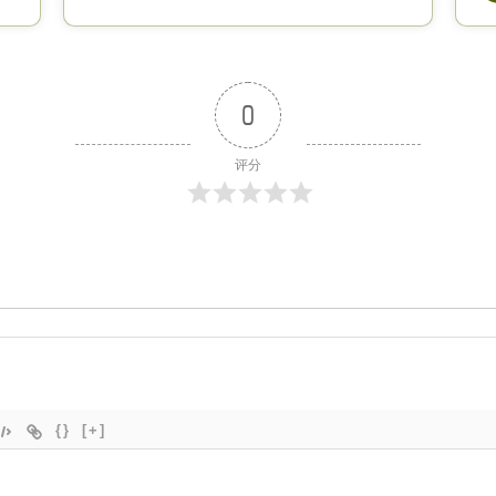
0
评分
{}
[+]