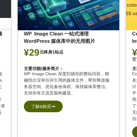
插
WP Image Clean 一站式清理
C
WordPress 媒体库中的无用图片
In
¥29
元终身1站点
官
主要功能/服务简介：
主
能
WP Image Clean 深度扫描你的整站内容，精
C
s
确找出没有任何引用的媒体文件，帮你释放服
友
化
务器空间、优化备份体积、保持媒体库整洁。
计
支持所有主流页面构建器。
平
术
用
 请
了
了解&购买
高
无
目