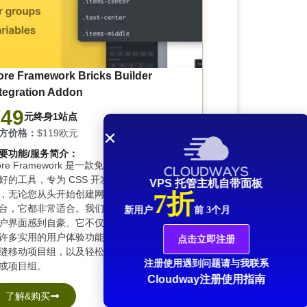
ore Framework Bricks Builder
tegration Addon
¥49
元终身1站点
方价格：
$119欧元
要功能/服务简介：
ore Framework 是一款免费、多功能且用户
好的工具，专为 CSS 开发的可视化管理而设
VPS 托管主机自带面板
7折
，无论您从头开始创建网站，还是使用任何
台，它都非常适合。
我们为核心框架简洁的
新用户
前 3个月
户界面感到自豪。它不仅外观精美，还提供
许多实用的用户体验功能，让您轻松复制、
点击立即注册
缝移动项目组，以及轻松添加和删除单个项
注册使用遇到问题请与我联系
或项目组。
Cloudway注册使用指南
了解&购买